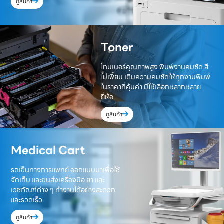
ดูสินค้า
Toner
โทนเนอร์คุณภาพสูง พิมพ์งานคมชัด สี
ไม่เพี้ยน เติมความคมชัดให้ทุกงานพิมพ์
ในราคาที่คุ้มค่า มีให้เลือกหลากหลาย
ยี่ห้อ
ดูสินค้า
Medical Cart
รถเข็นทางการแพทย์ ออกแบบมาเพื่อใช้
จัดเก็บ และขนส่งเครื่องมือ ยา และ
เวชภัณฑ์ต่าง ๆ ทำงานได้อย่างสะดวก
และรวดเร็ว
ดูสินค้า