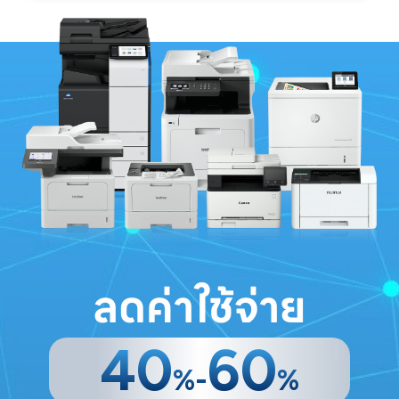
ลดค่าใช้จ่าย
40
60
%-
%